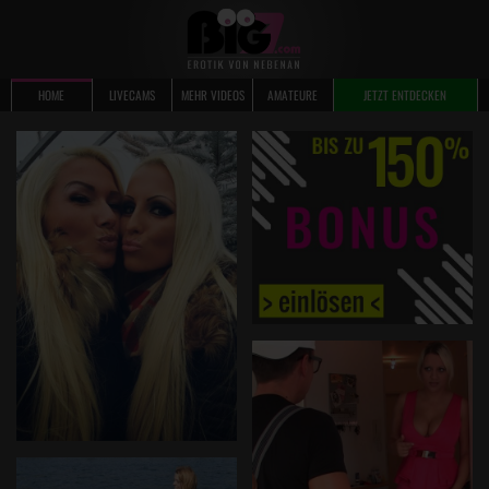
HOME
LIVECAMS
MEHR VIDEOS
AMATEURE
JETZT ENTDECKEN