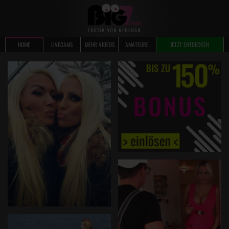
HOME
LIVECAMS
MEHR VIDEOS
AMATEURE
JETZT ENTDECKEN