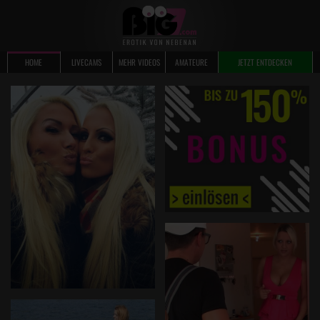
HOME
LIVECAMS
MEHR VIDEOS
AMATEURE
JETZT ENTDECKEN