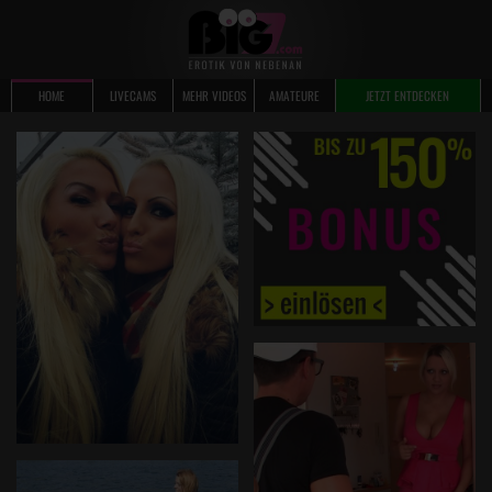
HOME
LIVECAMS
MEHR VIDEOS
AMATEURE
JETZT ENTDECKEN