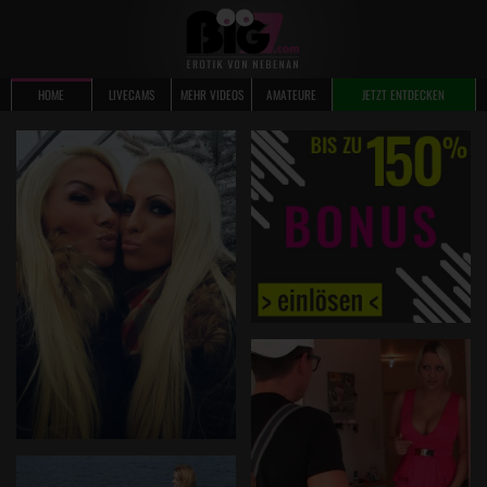
HOME
LIVECAMS
MEHR VIDEOS
AMATEURE
JETZT ENTDECKEN