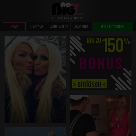
HOME
LIVECAMS
MEHR VIDEOS
AMATEURE
JETZT ENTDECKEN