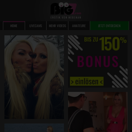
HOME
LIVECAMS
MEHR VIDEOS
AMATEURE
JETZT ENTDECKEN