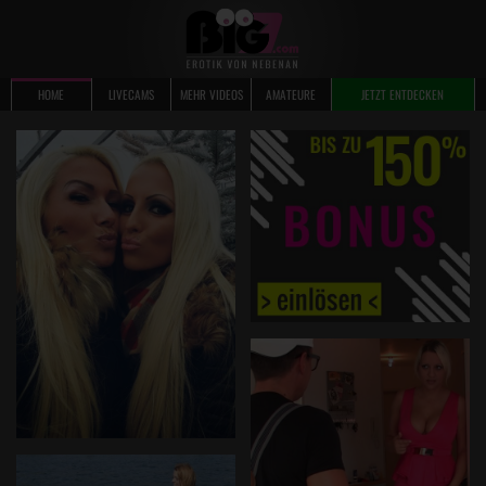
HOME
LIVECAMS
MEHR VIDEOS
AMATEURE
JETZT ENTDECKEN