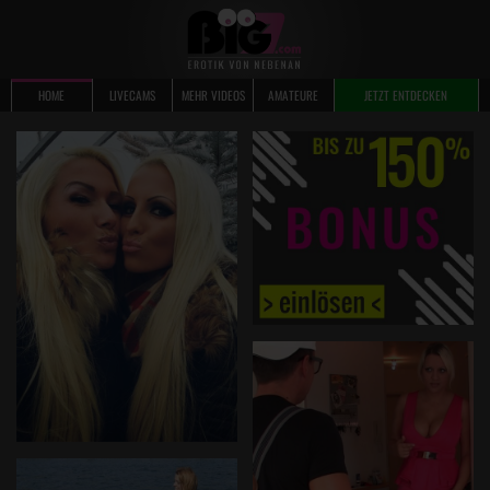
HOME
LIVECAMS
MEHR VIDEOS
AMATEURE
JETZT ENTDECKEN