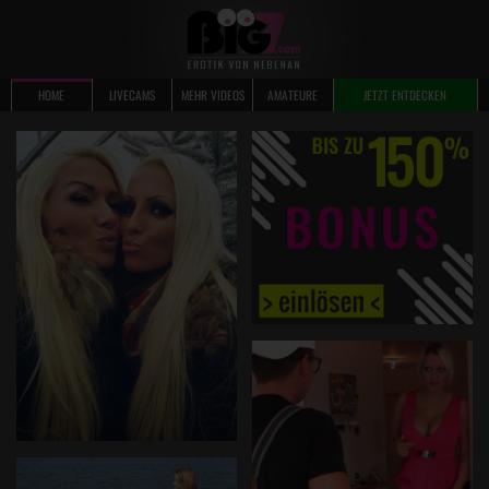
HOME
LIVECAMS
MEHR VIDEOS
AMATEURE
JETZT ENTDECKEN