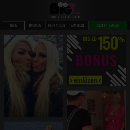
HOME
LIVECAMS
MEHR VIDEOS
AMATEURE
JETZT ENTDECKEN